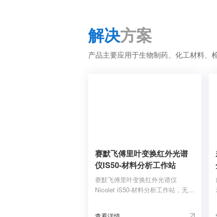
Apex
iS50
Summit
解决
方案
产品主要应用于生物制药、化工材料、
赛默飞傅里叶变换红外光谱
仪IS50-材料分析工作站
赛默飞傅里叶变换红外光谱仪
Nicolet iS50-材料分析工作站，无需
手动更换附件和组件的情况下就可
以获取ATR测试所得到的中、远红
查看详情