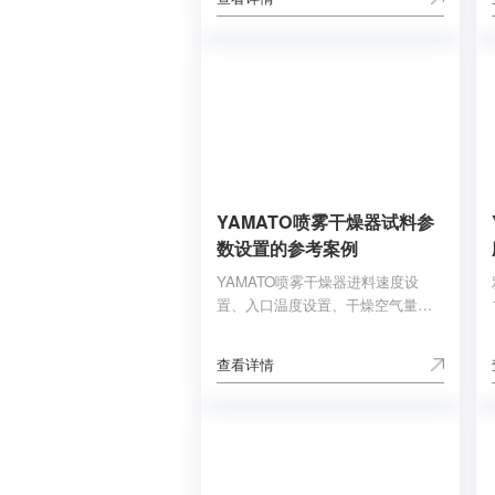
外区光谱以及傅里叶变换拉曼光谱
和近红外区光谱。是制药行业、司
法鉴定、化学品和聚合物、材料科
学甚至更多高级应用的全功能分析
站。
YAMATO喷雾干燥器试料参
数设置的参考案例
YAMATO喷雾干燥器进料速度设
置、入口温度设置、干燥空气量设
置、喷雾空气压力值设置，样品试
料回收率结果等。广州w66给利老
查看详情
牌科学仪器给大家提供YAMATO喷
雾干燥器的各个型号：GB210-A、
GB210-A+GAS410、GB210-B、
ADL311-A/311S-A的试料案例设置
的参考。