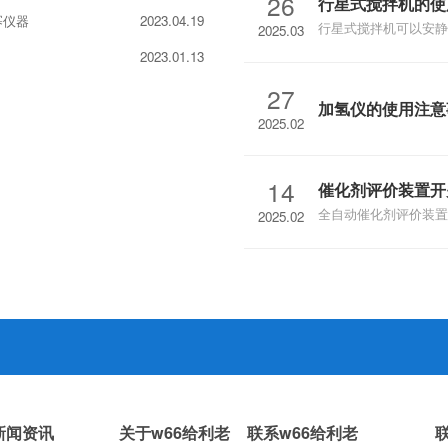
26
行星式搅拌机的使
氮、全氮、有效磷、全
幂仪器
2023.04.19
行星式搅拌机可以安静
2025.03
随时控制和显示泵速、
液体与液体，不同材料
态，便于使用及维护，
2023.01.13
少材料损失，高度可重
27
拌混合的同时有效去除
加氢仪的使用注意
2025.02
项。
14
催化剂评价装置开
全自动催化剂评价装置
2025.02
剂&工艺）、寿命研究
等。文章介绍催化剂评
新闻资讯
关于w66给利老
联系w66给利老