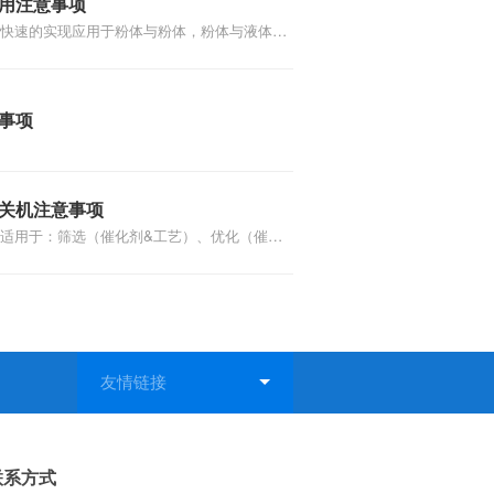
用注意事项
磷的测定。配置三通道主机内嵌式触控屏用于
快速的实现应用于粉体与粉体，粉体与液体，
漏液监测、反应器温度和监控仪器实时运行状
之间的混合，分散，脱泡功能，具有高效，减
同时提高分析的可靠性。
复性等优点，对样品的高速搅拌混合，并在搅
气泡。文章介绍行星式搅拌机的使用注意事
事项
关机注意事项
适用于：筛选（催化剂&工艺）、优化（催化
、放大支撑、对比催化试验、催化消耗试验
价装置开关机注意事项。
联系方式