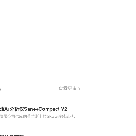
查看更多 >
Y
流动分析仪San++Compact V2
仪器公司供应的荷兰斯卡拉Skalar连续流动分
ct V2，采用稳态反应气泡间隔的SFA完全化学反
壤、植物、水和食品：铵态氮、硝态氮、亚硝