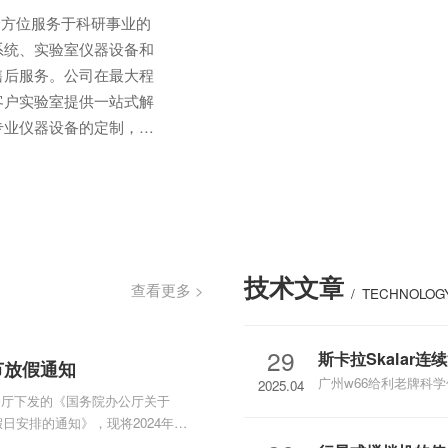
全方位服务于科研事业的
系统、实验室仪器设备和
售后服务。公司在最大程
客户实验室提供一站式解
专业仪器设备的定制，都
技术团队以及完善的供应
专业专注，用心服务，致
试反应及温控系统，通用
..服务领域：生物医药，
院所。
技术文章
查看更多 >
/
TECHNOLOG
29
斯卡拉Skalar连续
春节放假通知
广州w66给利老牌科学
2025.04
公厅下发的《国务院办公厅关于
析仪San++Compa
假日安排的通知》，现将2024年春
应模块，可用于检测土
知详情。