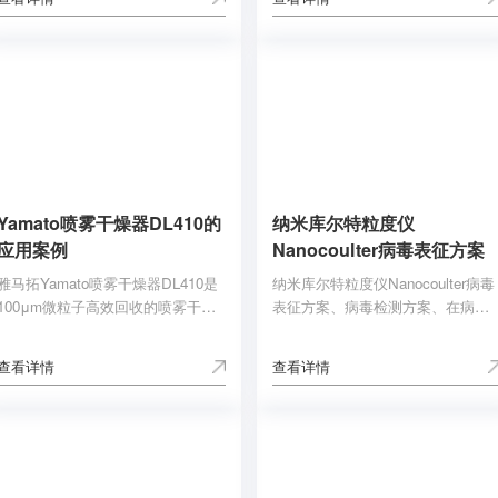
克级或非均匀样品，配全自动进样
高可达 1000 Hz，可模拟材料行
器。用于分析和研究热塑性塑料、
为，并可通过一台专用力传感器准
热固性树脂、弹性体、复合材料、
确测定模量。能够测试固体材料和
金属和合金、粘合剂、食品、药品
中高粘度的液体。
和化学品等材料。
Yamato喷雾干燥器DL410的
纳米库尔特粒度仪
应用案例
Nanocoulter病毒表征方案
雅马拓Yamato喷雾干燥器DL410是
纳米库尔特粒度仪Nanocoulter病毒
100μm微粒子高效回收的喷雾干燥
表征方案、病毒检测方案、在病毒
器。水分蒸发量Max. 3000ml/h，温
领域的应用。 纳米库尔特粒度仪
度调节范围40~300°C，试料送液流
Nanocoulter可实现慢病毒、腺病
查看详情
查看详情
量70ml/min可变，二流体喷嘴。文
毒、腺相关病毒以及逆转录病毒等
章是Yamato喷雾干燥器DL410的应
病毒纳米颗粒的多参数综合检测,一
用案例：喷雾造粒、微胶囊化、喷
次检测即可得到多维度数据(粒径、
雾冷却造粒、喷雾浓缩、喷雾反
浓度、Zeta 电位、形态)，以1nm
应、粉体整粒等。
的高分辨率、高精度,为病毒的科学
研究、生产、纯化、质量控制、稳