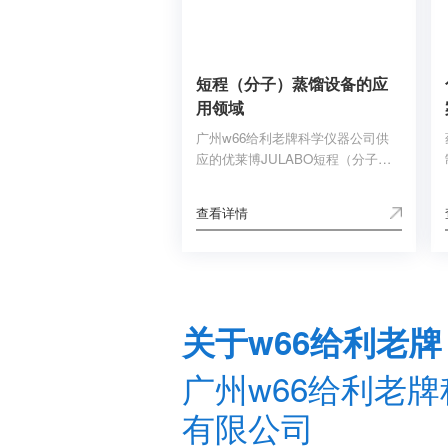
短程（分子）蒸馏设备的应
用领域
广州w66给利老牌科学仪器公司供
应的优莱博JULABO短程（分子）
蒸馏设备，特别适用于高沸点物
料、热敏性物料以及易氧化物料的
查看详情
蒸馏，通过其独特的原理及结构，
可以帮助用户证明采用短程（分
子）蒸馏的可行性和解决小批量连
续化生产问题。
关于w66给利老牌
广州w66给利老
有限公司