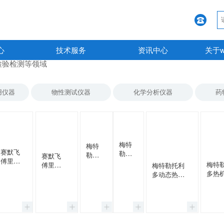
心
技术服务
资讯中心
关于
检验检测等领域
用仪器
物性测试仪器
化学分析仪器
药
梅特
梅特
赛默飞
勒托
勒托
赛默飞
傅里叶
利多
利多
梅特
傅里叶
梅特勒托利
变换显
热重
差示
多热
近红外
多动态热机
微红外
分析
扫描
析仪
分析仪
械分析仪
光谱仪
仪
量热
TMA/
AntarisII
DMA/SDTA
Nicolet
TGA
仪
2+
近红外
1+
iN10
2带
DSC
光谱仪
大炉
3