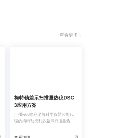
查看更多 >
梅特勒差示扫描量热仪DSC
征
3应用方案
广州w66给利老牌科学仪器公司代
理的梅特勒托利多差示扫描量热仪
能
DSC 3，测量进出样品的热流，可
测量得到样品发生转变或反应时的
查看详情