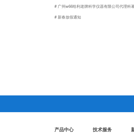
# 广州w66给利老牌科学仪器有限公司代理科
# 新春放假通知
产品中心
技术服务