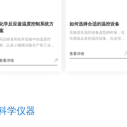
定性评估等各个阶段,提供最高效精
准的数据帮助。
​化学反应釜温度控制系统方
如何选择合适的温控设备
案
实验室在温控设备选型的时候，往
往面临众多的温控设备，在这些设
药品研发和化学实验中的温度控
备里如何选择合适的型号？与销售
制，以及小规模试验生产和工业生
工程师交流时应该提供哪些信息？
产过程中的温度控制，都需要高动
查看详情
都是w66给利老牌共同关心的问
态的温度控制系统。对反应釜进行
查看详情
题。下面w66给利老牌为用户总结
控温时，须对化学反应中的吸放热
以下几点建议：
进行快速补偿。在选择合适的温度
控制系统时，需要综合考虑各种条
件和影响因素。w66给利老牌在此
提供一些标准和建议，以便用户在
应用中选择好的温度控制方案。
牌科学仪器