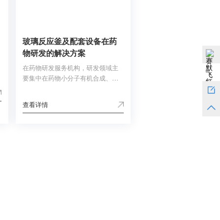
核酸分析纯化、免疫检测、外泌体
分离纯化）的应用方向：磁珠粒径
浓度相关分析。
玻璃反应釜及配套设备在药
物研发的解决方案
在药物研发服务机构，研发领域主
要集中在药物小分子有机合成、药
物化学、分析化学、研发生物学、
药物代谢及动力学、生物分析、制
查看详情
药工艺研究和开发生产、病理毒理
等方面。