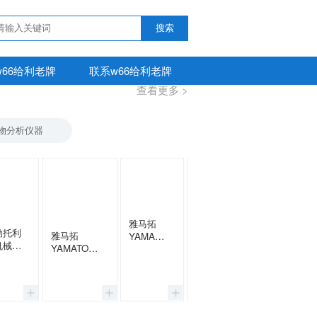
搜索
w66给利老牌
联系w66给利老牌
查看更多 >
物分析仪器
雅马拓
勒托利
雅马拓
J
YAMATO
机械分
YAMATO智
大型喷雾
能喷雾干燥
釜
干燥器
SDTA
雅马拓YAMATO立式
器
DL411C
压力蒸汽灭菌器
ADL312SC-
SN210C/SN310C/SN510C/
A