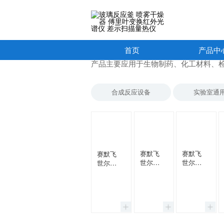
w66给利老牌
产品
中心
首页
产品中
产品主要应用于生物制药、化工材料、
合成反应设备
实验室通
赛默飞
赛默飞
赛默飞
世尔
世尔
世尔
Thermo
Thermo
Thermo
傅里叶
傅里叶
傅里叶
变换红
变换红
变换红
外光谱
外光谱
外光谱
仪
仪
仪
Nicolet
Nicolet
Nicolet