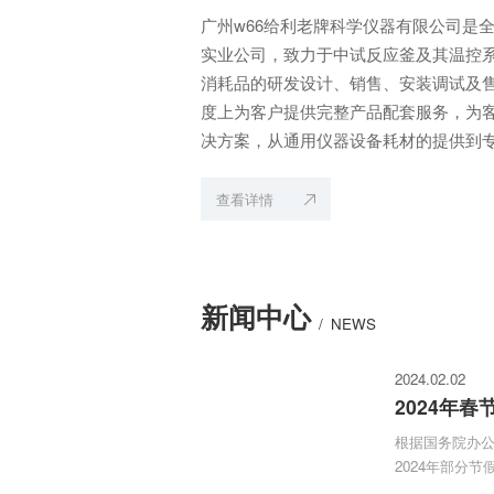
广州w66给利老牌科学仪器有限公司是
实业公司，致力于中试反应釜及其温控
消耗品的研发设计、销售、安装调试及
度上为客户提供完整产品配套服务，为
决方案，从通用仪器设备耗材的提供到
能通过w66给利老牌专业的研发与工程
资源渠道为客户完整解决。公司理念：
查看详情
力于服务科研仪器事业；服务范围：中
仪器设备,分析仪器，玻璃仪器耗材配件.
化学化工，环境工程，检验检测，科研
新闻中心
/
NEWS
2024.02.02
2024年
根据国务院办
2024年部分节
节放假安排通