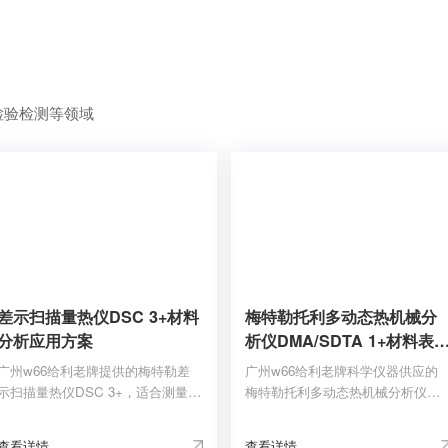
体
LF/
小炉
体
SF
检验检测等领域
差示扫描量热仪DSC 3+材料
梅特勒托利多动态热机械分
分析应用方案
析仪DMA/SDTA 1+材料表
应用领域广泛
​广州w66给利老牌提供的梅特勒差
广州w66给利老牌科学仪器供应的
示扫描量热仪DSC 3+，适合测量弱
梅特勒托利多动态热机械分析仪
效应，温度范围-150˚C至700˚C，可
DMA/SDTA 1+，力从1mN至40N
测量快速变化和相邻效应，可测微
测量很坚硬和很软的样品，频率较
查看详情
查看详情