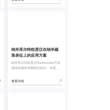
热焓和温度。差示扫描量热法DSC
可用于分析和研究热塑性塑料、热
固性树脂、弹性体、复合材料、粘
合剂、食品、药品和化学品等材
料。
纳米库尔特粒度仪在纳米磁
珠表征上的应用方案
纳米库尔特粒度仪Nanocoulter可实
现纳米磁珠单颗粒的粒径、浓度、
电位等多维度参数表征。粒径的分
辨率可以达到1nm。为纳米磁珠的
查看详情
生产工艺、质量控制以及稳定性测
试提供了高效的解决方案。核心磁
性物质制备的应用方向；粒径控制
的应用方向；表面包被后粒径控制
的应用方向；包装生产（靶向载
药、细胞分离、蛋白质分离纯化、